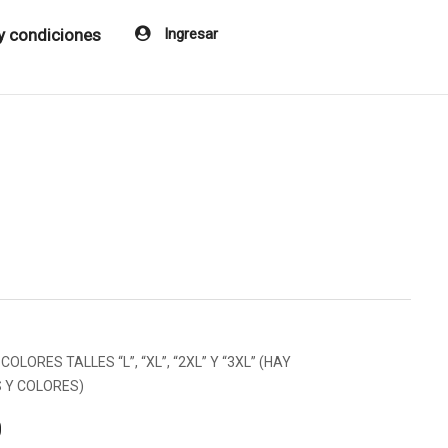
y condiciones
Ingresar
LORES TALLES “L”, “XL”, “2XL” Y “3XL” (HAY
S Y COLORES)
0