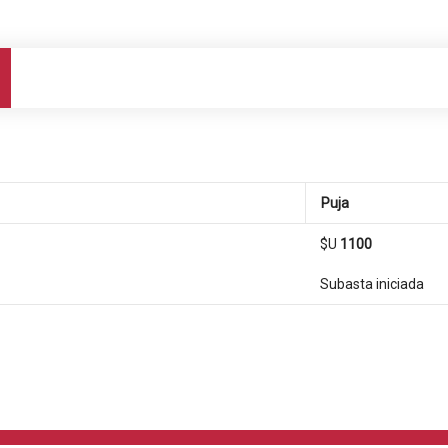
Puja
$U
1100
Subasta iniciada