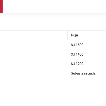
Puja
$U
1600
$U
1400
$U
1200
Subasta iniciada