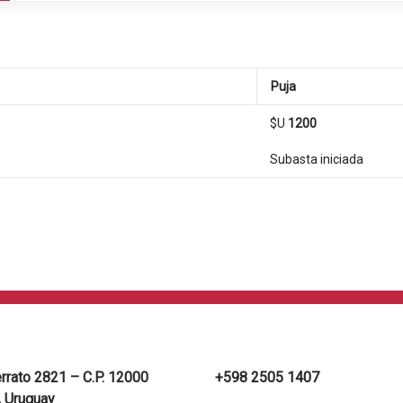
Puja
$U
1200
Subasta iniciada
errato 2821 – C.P. 12000
+598 2505 1407
 Uruguay