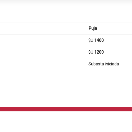
Puja
$U
1400
$U
1200
Subasta iniciada