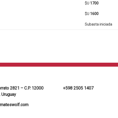
$U
1700
$U
1600
Subasta iniciada
errato 2821 – C.P. 12000
+598 2505 1407
 Uruguay
mateswolf.com