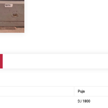
Puja
$U
1800