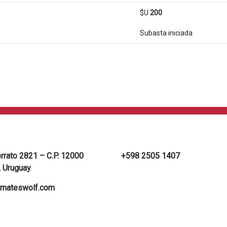
$U
200
Subasta iniciada
errato 2821 – C.P. 12000
+598 2505 1407
 Uruguay
mateswolf.com