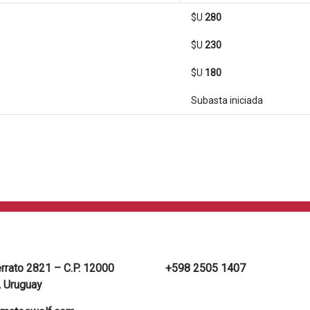
$U
280
$U
230
$U
180
Subasta iniciada
errato 2821 – C.P. 12000
+598 2505 1407
 Uruguay