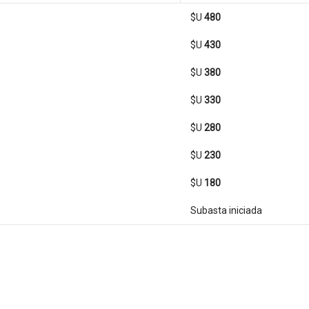
$U
480
$U
430
$U
380
$U
330
$U
280
$U
230
$U
180
Subasta iniciada