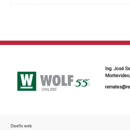
Ing. José S
Montevideo,
remates@re
Diseño web