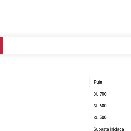
Puja
$U
700
$U
600
$U
500
Subasta iniciada