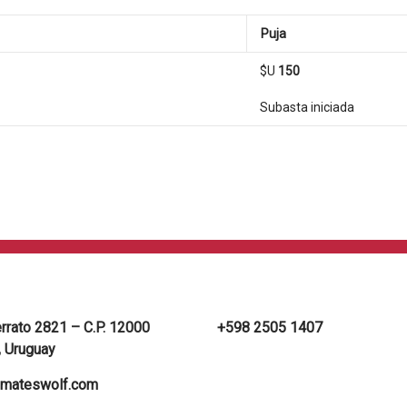
Puja
$U
150
Subasta iniciada
errato 2821 – C.P. 12000
+598 2505 1407
 Uruguay
mateswolf.com