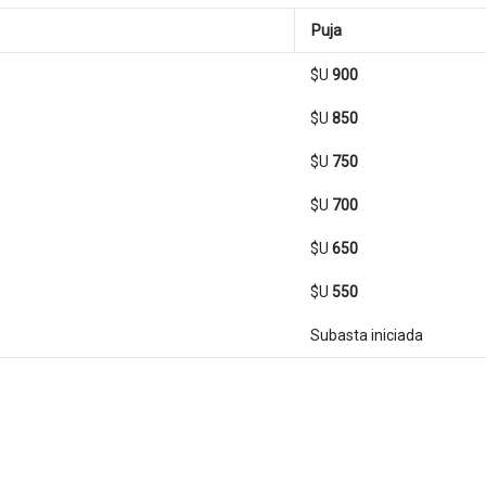
Puja
$U
900
$U
850
$U
750
$U
700
$U
650
$U
550
Subasta iniciada