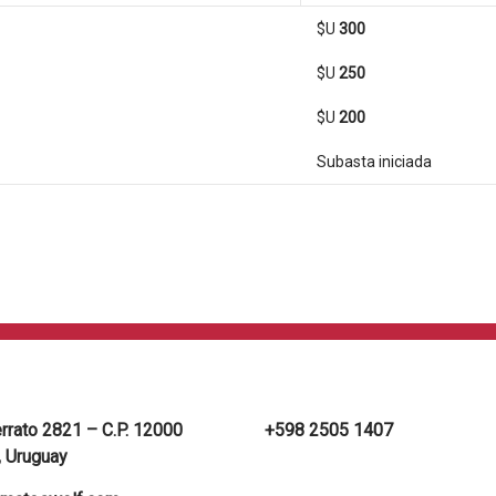
$U
300
$U
250
$U
200
Subasta iniciada
errato 2821 – C.P. 12000
+598 2505 1407
 Uruguay