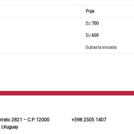
Puja
$U
700
$U
600
Subasta iniciada
errato 2821 – C.P. 12000
+598 2505 1407
 Uruguay