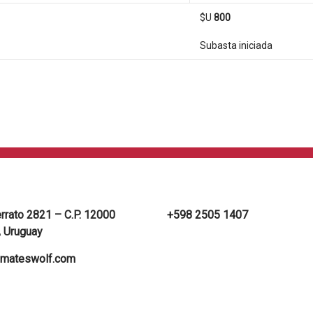
$U
800
Subasta iniciada
errato 2821 – C.P. 12000
+598 2505 1407
 Uruguay
mateswolf.com