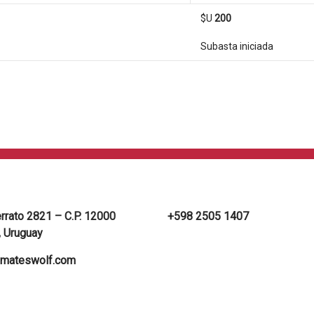
$U
200
Subasta iniciada
errato 2821 – C.P. 12000
+598 2505 1407
 Uruguay
mateswolf.com