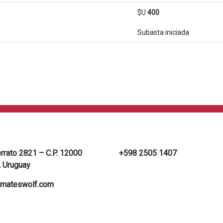
$U
400
Subasta iniciada
errato 2821 – C.P. 12000
+598 2505 1407
 Uruguay
mateswolf.com