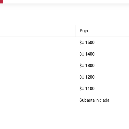
Puja
$U
1500
$U
1400
$U
1300
$U
1200
$U
1100
Subasta iniciada