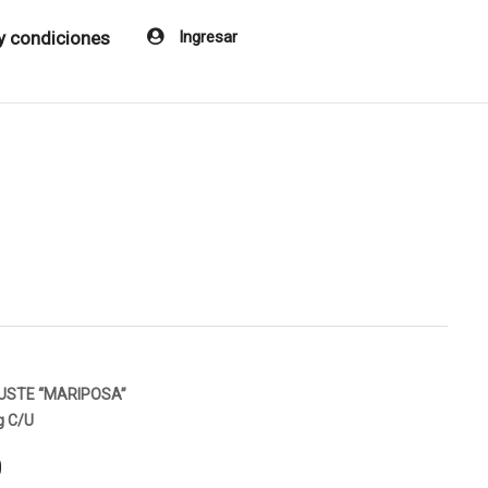
y condiciones
Ingresar
JUSTE “MARIPOSA”
g C/U
0